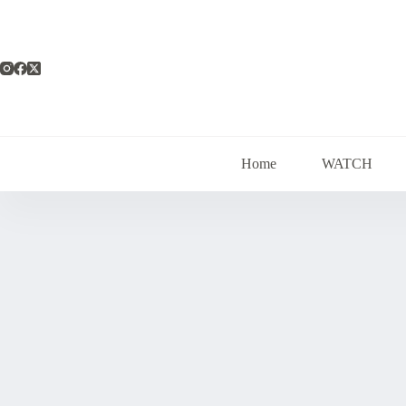
コ
ン
テ
ン
ツ
へ
ス
キ
ッ
Home
WATCH
プ