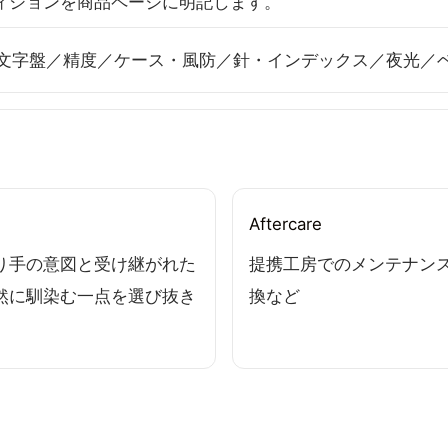
ィションを商品ページに明記します。
文字盤／精度／ケース・風防／針・インデックス／夜光／
Aftercare
り手の意図と受け継がれた
提携工房でのメンテナン
然に馴染む一点を選び抜き
換など