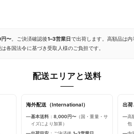
00円〜
。ご決済確認後
1–3営業日
で出荷します。高額品は内
税は各国法令に基づき受取人様のご負担です。
配送エリアと送料
海外配送（International）
出荷
基本送料
：
8,000円〜
（国・重量・サ
高
イズにより加算）
包
出荷目安
：ご決済後
1–3営業日
内