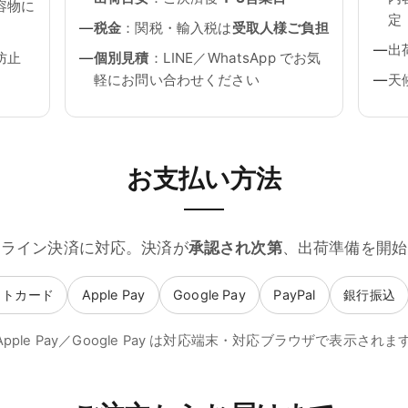
容物に
定
税金
：関税・輸入税は
受取人様ご負担
出
防止
個別見積
：LINE／WhatsApp でお気
軽にお問い合わせください
天
お支払い方法
ンライン決済に対応。決済が
承認され次第
、出荷準備を開始
ットカード
Apple Pay
Google Pay
PayPal
銀行振込
 Apple Pay／Google Pay は対応端末・対応ブラウザで表示されま