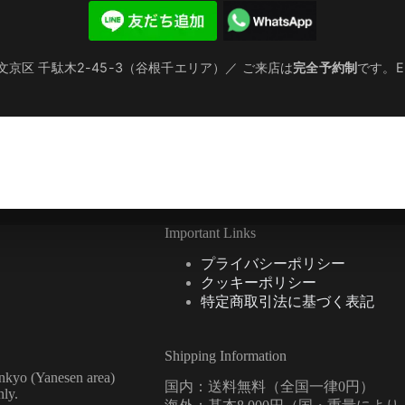
文京区 千駄木2-45-3（谷根千エリア）／ ご来店は
完全予約制
です。Eng
Important Links
プライバシーポリシー
クッキーポリシー
特定商取引法に基づく表記
Shipping Information
unkyo (Yanesen area)
国内：送料無料（全国一律0円）
ly.