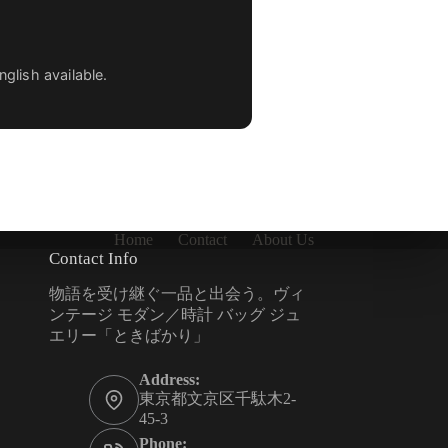
lish available.
Home
Contact
About Us
Contact Info
物語を受け継ぐ一品と出会う。ヴィ
ンテージ モダン／時計 バッグ ジュ
エリー「ときばかり」
Address:
東京都文京区千駄木2-
45-3
Phone: