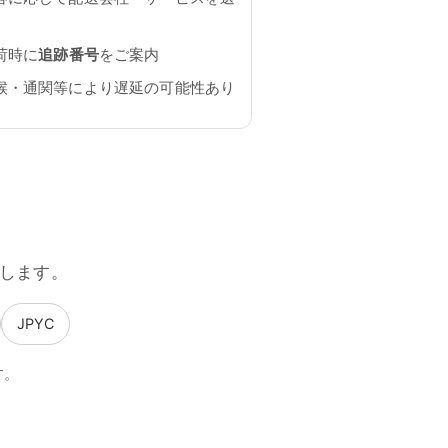
荷時に
追跡番号
をご案内
候・通関等により遅延の可能性あり
します。
JPYC
す。