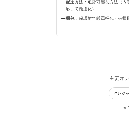
配送方法
：追跡可能な方法（内
応じて最適化）
梱包
：保護材で厳重梱包・破損
主要オ
クレジ
※