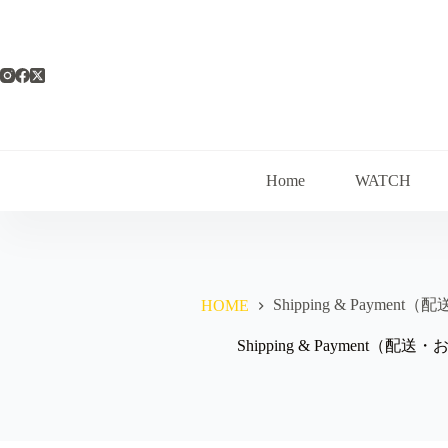
コ
ン
テ
ン
ツ
へ
ス
キ
ッ
Home
WATCH
プ
Shipping & Paymen
HOME
Shipping & Payment（配