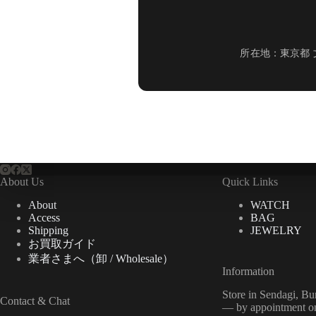
所在地：東京都 
About Us
Quick Links
About
WATCH
Access
BAG
Shipping
JEWELRY
お買取ガイド
業者さまへ（卸 / Wholesale）
Information
Store in Sendagi, B
Contact & Chat
— by appointment on