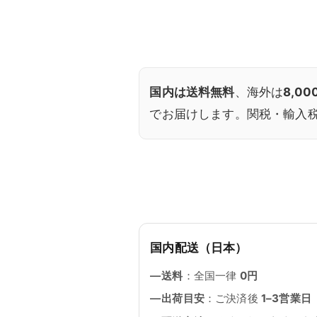
国内は送料無料
、海外は
8,0
でお届けします。関税・輸入
国内配送（日本）
送料
：全国一律
0円
出荷目安
：ご決済後
1–3営業日