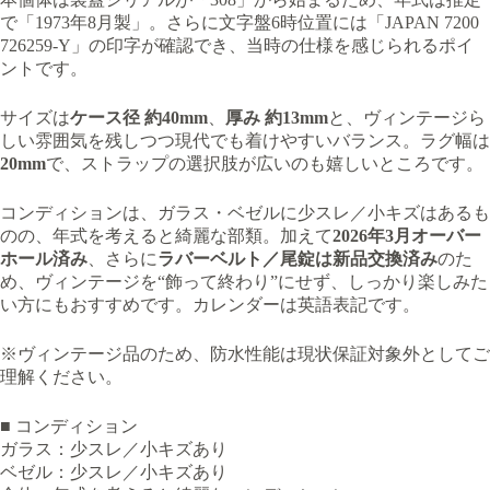
で「1973年8月製」。さらに文字盤6時位置には「JAPAN 7200
726259-Y」の印字が確認でき、当時の仕様を感じられるポイ
ントです。
サイズは
ケース径 約40mm
、
厚み 約13mm
と、ヴィンテージら
しい雰囲気を残しつつ現代でも着けやすいバランス。ラグ幅は
20mm
で、ストラップの選択肢が広いのも嬉しいところです。
コンディションは、ガラス・ベゼルに少スレ／小キズはあるも
のの、年式を考えると綺麗な部類。加えて
2026年3月オーバー
ホール済み
、さらに
ラバーベルト／尾錠は新品交換済み
のた
め、ヴィンテージを“飾って終わり”にせず、しっかり楽しみた
い方にもおすすめです。カレンダーは英語表記です。
※ヴィンテージ品のため、防水性能は現状保証対象外としてご
理解ください。
■ コンディション
ガラス：少スレ／小キズあり
ベゼル：少スレ／小キズあり