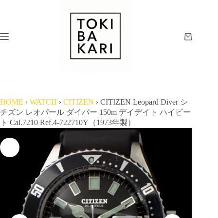
コ
ン
テ
ン
シ
ツ
ョ
へ
ッ
ス
ピ
キ
ン
ッ
グ
プ
カ
HOME
›
WATCH
›
CITIZEN
›
CITIZEN Leopard Diver シ
ー
チズン レオパール ダイバー 150m デイデイト ハイビー
ト
ト Cal.7210 Ref.4-722710Y（1973年製）