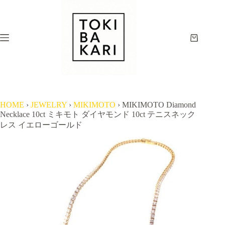
コ
ン
テ
ン
シ
ツ
ョ
へ
ッ
ス
ピ
キ
ン
ッ
グ
プ
HOME
›
JEWELRY
›
MIKIMOTO
›
MIKIMOTO Diamond
カ
Necklace 10ct ミキモト ダイヤモンド 10ct テニスネック
ー
レス イエローゴールド
ト