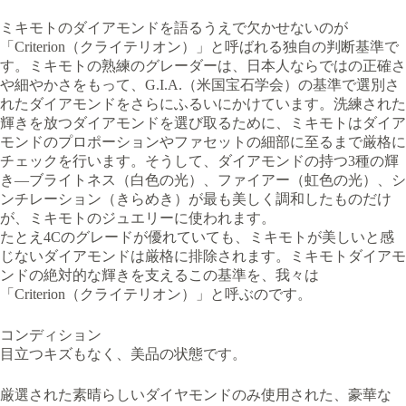
ミキモトのダイアモンドを語るうえで欠かせないのが
「Criterion（クライテリオン）」と呼ばれる独自の判断基準で
す。ミキモトの熟練のグレーダーは、日本人ならではの正確さ
や細やかさをもって、G.I.A.（米国宝石学会）の基準で選別さ
れたダイアモンドをさらにふるいにかけています。洗練された
輝きを放つダイアモンドを選び取るために、ミキモトはダイア
モンドのプロポーションやファセットの細部に至るまで厳格に
チェックを行います。そうして、ダイアモンドの持つ3種の輝
き―ブライトネス（白色の光）、ファイアー（虹色の光）、シ
ンチレーション（きらめき）が最も美しく調和したものだけ
が、ミキモトのジュエリーに使われます。
たとえ4Cのグレードが優れていても、ミキモトが美しいと感
じないダイアモンドは厳格に排除されます。ミキモトダイアモ
ンドの絶対的な輝きを支えるこの基準を、我々は
「Criterion（クライテリオン）」と呼ぶのです。
コンディション
目立つキズもなく、美品の状態です。
厳選された素晴らしいダイヤモンドのみ使用された、豪華な