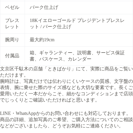
ベゼル
バーク仕上げ
ブレス
18Kイエローゴールド プレジデントブレスレ
レット
ット / バーク仕上げ
腕周り
最大約19cm
箱、ギャランティー、説明書、サービス保証
付属品
書、パスケース、カレンダー
文京区千駄木の店舗「ときばかり」にて、実際に商品をご覧い
ただけます。
腕時計は、写真だけでは伝わりにくいケースの質感、文字盤の
表情、腕に乗せた際のサイズ感なども大切な要素です。長くご
愛用いただく一本だからこそ、細かなコンディションまで店頭
でじっくりとご確認いただければと思います。
LINE・WhatsAppからのお問い合わせにも対応しております。
商品の詳細、追加写真のご希望、ご購入方法についてのご相談
などがございましたら、どうぞお気軽にご連絡ください。