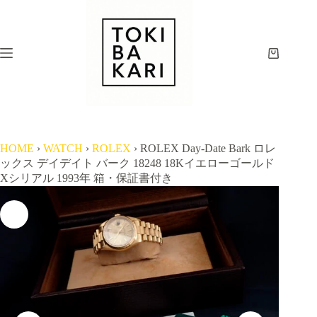
コ
ン
テ
ン
シ
ツ
ョ
へ
ッ
ス
ピ
キ
ン
ッ
グ
プ
カ
HOME
›
WATCH
›
ROLEX
›
ROLEX Day-Date Bark ロレ
ー
ックス デイデイト バーク 18248 18Kイエローゴールド
ト
Xシリアル 1993年 箱・保証書付き