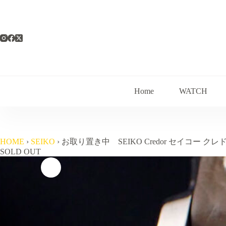
コ
ン
テ
ン
ツ
へ
ス
キ
ッ
Home
WATCH
プ
HOME
›
SEIKO
›
お取り置き中 SEIKO Credor セイコー クレ
SOLD OUT