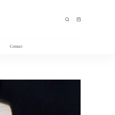
シ
ョ
ッ
ピ
ン
Contact
グ
カ
ー
ト