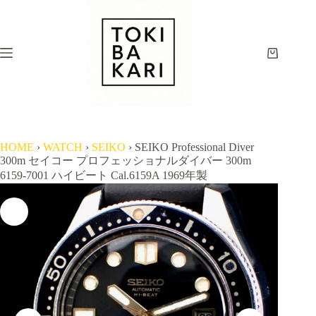
コ
ン
テ
ン
シ
ツ
ョ
へ
ッ
ス
ピ
キ
ン
ッ
グ
プ
HOME
›
WATCH
›
SEIKO
›
SEIKO Professional Diver
カ
300m セイコー プロフェッショナルダイバー 300m
ー
6159-7001 ハイビート Cal.6159A 1969年製
ト