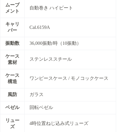
ムーブ
自動巻き ハイビート
メント
キャリ
Cal.6159A
バー
振動数
36,000振動/時（10振動）
ケース
ステンレススチール
素材
ケース
ワンピースケース / モノコックケース
構造
風防
ガラス
ベゼル
回転ベゼル
リュー
4時位置ねじ込み式リューズ
ズ