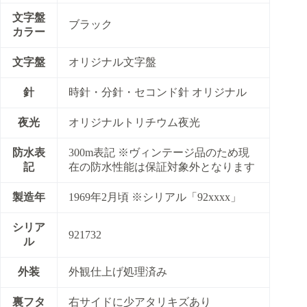
文字盤
ブラック
カラー
文字盤
オリジナル文字盤
針
時針・分針・セコンド針 オリジナル
夜光
オリジナルトリチウム夜光
防水表
300m表記 ※ヴィンテージ品のため現
記
在の防水性能は保証対象外となります
製造年
1969年2月頃 ※シリアル「92xxxx」
シリア
921732
ル
外装
外観仕上げ処理済み
裏フタ
右サイドに少アタリキズあり