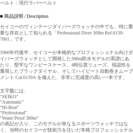
ベルト：現行ラバーベルト
■ 商品説明 / Description
セイコーのヴィンテージダイバーズウォッチの中でも、特に重
要な存在として知られる「Professional Diver 300m Ref.6159-
7001」です。
1960年代後半、セイコーが本格的なプロフェッショナル向けダ
イバーズウォッチとして開発した300m防水モデルの系譜にあ
たり、堅牢なワンピースケース、4時位置リューズ、視認性を
重視したブラックダイヤル、そしてハイビート自動巻きムーブ
メント Cal.6159A を備えた、非常に完成度の高い一本です。
文字盤には、
“SEIKO”
“Automatic”
“Hi-Beat”
“Professional”
“Water Proof 300m”
の表記が入り、このモデルが単なるスポーツウォッチではな
く、当時のセイコーが技術力を注いだ本格プロフェッショナル