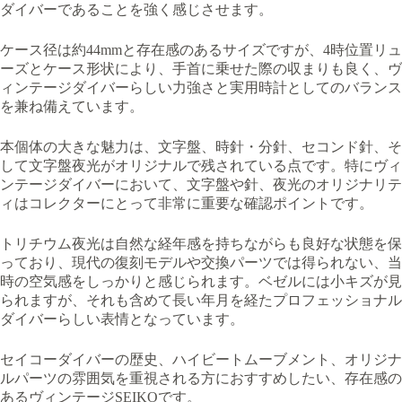
ダイバーであることを強く感じさせます。
ケース径は約44mmと存在感のあるサイズですが、4時位置リュ
ーズとケース形状により、手首に乗せた際の収まりも良く、ヴ
ィンテージダイバーらしい力強さと実用時計としてのバランス
を兼ね備えています。
本個体の大きな魅力は、文字盤、時針・分針、セコンド針、そ
して文字盤夜光がオリジナルで残されている点です。特にヴィ
ンテージダイバーにおいて、文字盤や針、夜光のオリジナリテ
ィはコレクターにとって非常に重要な確認ポイントです。
トリチウム夜光は自然な経年感を持ちながらも良好な状態を保
っており、現代の復刻モデルや交換パーツでは得られない、当
時の空気感をしっかりと感じられます。ベゼルには小キズが見
られますが、それも含めて長い年月を経たプロフェッショナル
ダイバーらしい表情となっています。
セイコーダイバーの歴史、ハイビートムーブメント、オリジナ
ルパーツの雰囲気を重視される方におすすめしたい、存在感の
あるヴィンテージSEIKOです。